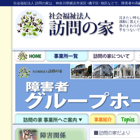
社会福祉法人 訪問の家は、神奈川県横浜市栄区･磯子区･旭区などで、障害者や
泣きたい時
感動に震え
身のまわりの
手をつない