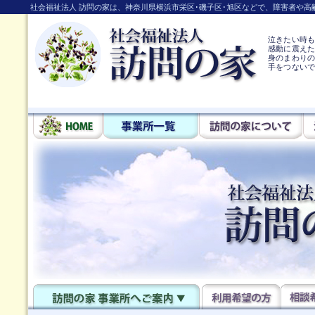
社会福祉法人 訪問の家は、神奈川県横浜市栄区･磯子区･旭区などで、障害者や
泣きたい時
感動に震え
身のまわりの
手をつない