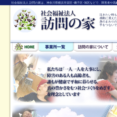
社会福祉法人 訪問の家は、神奈川県横浜市栄区･磯子区･旭区などで、障害者や
泣きたい時
感動に震え
身のまわりの
手をつない