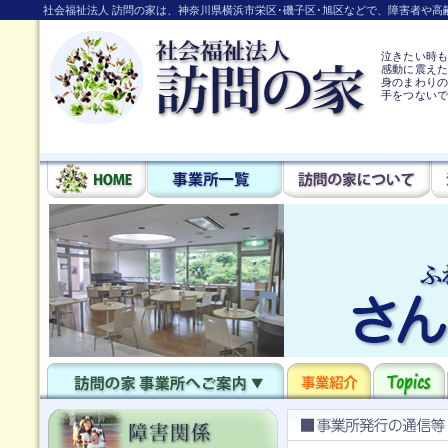
社会福祉法人 訪問の家は、神奈川県横浜市栄区･磯子区･旭区などで、障害者や
泣きたい時
感動に震え
身のまわりの
手をつない