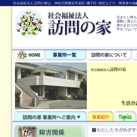
社会福祉法人 訪問の家は、神奈川県横浜市栄区･磯子区･旭区などで、障害者や
泣きたい時
感動に震え
身のまわりの
手をつない